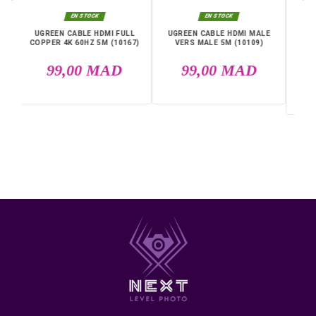
Références spécifiques
EAN13
6957303812394
DANS LA MÊME CATÉGORIE