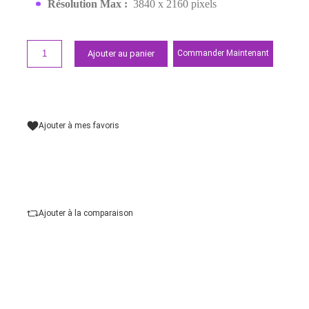
Demander un devis
Points forts
Connecteur A :
DisplayPort
Connecteur B :
HDMI
Longueur de câble :
1,5 m
Genre de connecteur A :
Mâle
Genre de connecteur B :
Mâle
Résolution Max :
3840 x 2160 pixels
Ajouter au panier
Commander Maintena