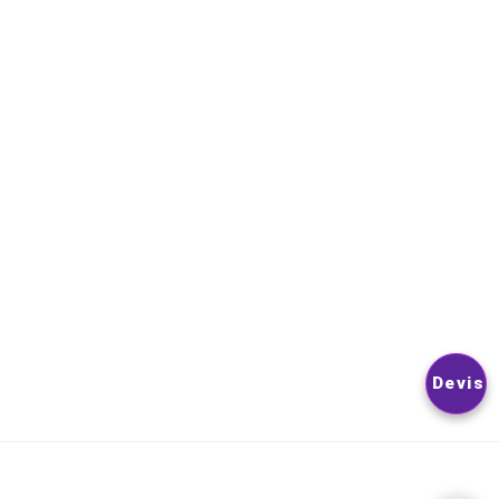
NEWSLETTER
VOUS POUVEZ VOUS DÉSINSCRIRE À TOUT MOMENT. VOUS
TROUVEREZ POUR CELA NOS INFORMATIONS DE CONTACT D
LES CONDITIONS D’UTILISATION DU SITE.
© 2026
Nextlevelphoto
All Rights Reserved.