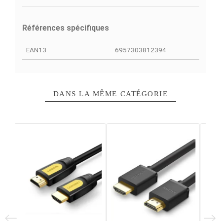
Fiche technique
Connecteur A
DisplayPort
Connecteur B
HDMI
Longueur De Câble
1,5 m
Genre De Connecteur A
Mâle
Genre De Connecteur B
Mâle
Résolution Max
3840 x 2160 pixels
Garantie
12 Mois