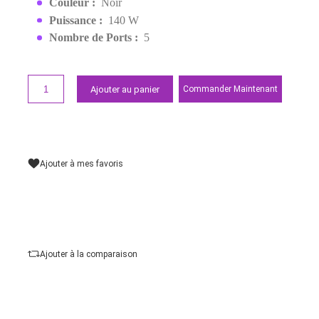
EAN:
6285924003427
899,00 MAD
Demander un devis
Points forts
Couleur :
Noir
Puissance :
140 W
Nombre de Ports :
5
Ajouter au panier
Commander Maintena