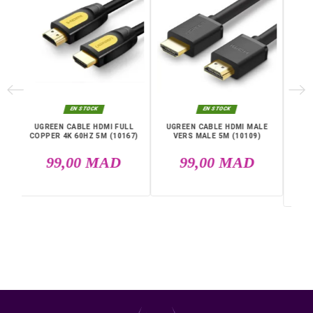
Puissance : 140 W
Nombre de ports : 5
Couleur : Noir
Utilisation : Bureau / domicile
Charge simultanée multi-appareils
Livraison rapide partout au Maroc, casablanca, Rabat,
Marrakech, Tanger, Agadir, Sale, Temara, Dakhla, Laayou
Mohammédia, Kénitra, Essaouira, Bouznika, Safi, Oujda,
Skhirat, Taza, Tetouan, Benguerir, El Youssoufia, El Kelaâ
Sraghna, Meknes, Fes.
DANS LA MÊME CATÉGORIE