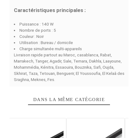
COMPARAISON RAPIDE
FACEBOOK COMMENTS
Le
GOUI GAN 140 CHARGEUR DE BUREAU 5 PORTS
140W
est une excellente solution pour recharger vos
appareils de manière efficace pour correspondre aux
exigences des utilisateurs actuels. De par sa capacité 
140 watts, il facilite le processus de chargement simul
des appareils de façon optimale. Ce chargeur est conç
avec un aspect moderne en couleur noire qui peut
s'adapter dans n'importe quel espace.
Doté de 5 ports, le chargeur GOUI offre une variété
d'options pour brancher votre téléphone portable, table
ordinateur portable ainsi que d'autres appareils
électroniques.
Caractéristiques principales :