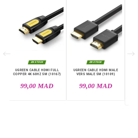
ordinateurs portables Power Delivery. La capacité de 
assurera une charge instantanée et fiable.
Caractéristiques principales :
Couleur : Noir
Connecteur(s) : USB, USB Type-C
Puissance : 100 W
Nombre de Ports : 4
Longueur du câble : 150 cm
Livraison rapide partout au Maroc, casablanca, Rabat,
Marrakech, Tanger, Agadir, Sale, Temara, Dakhla, Laayou
Mohammédia, Kénitra, Essaouira, Bouznika, Safi, Oujda,
Skhirat, Taza, Tetouan, Benguerir, El Youssoufia, El Kelaâ
Sraghna, Meknes, Fes.
DANS LA MÊME CATÉGORIE