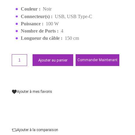
RAPIDE
EAN:
6285924003496
599,00 MAD
Demander un devis
Points forts
Couleur :
Noir
Connecteur(s) :
USB, USB Type-C
Puissance :
100 W
Nombre de Ports :
4
Longueur du câble :
150 cm