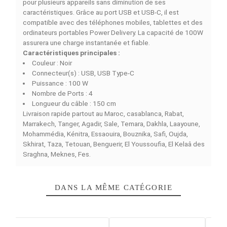
DESCRIPTION
DÉTAILS DU PRODUIT
COMPARAISON RAPIDE
FACEBOOK COMMENTS
Le modèle Le
GOUI GAN CHARGEUR DE BUREAU 100
USB-C PD RAPIDE
a été créé pour satisfaire les exige
d’utilisateurs qui requièrent de puissantes fonctionnalit
de charge rapide et sécuritaire. L’aide de la technologie
GaN contribue à une meilleure efficacité de l’énergie, ai
qu’à une faible dissipation de chaleur et à une taille
minimale. Parfait pour un usage domestique et
professionnel, ce chargeur offre une recharge simultan
pour plusieurs appareils sans diminution de ses
caractéristiques. Grâce au port USB et USB-C, il est
compatible avec des téléphones mobiles, tablettes et 