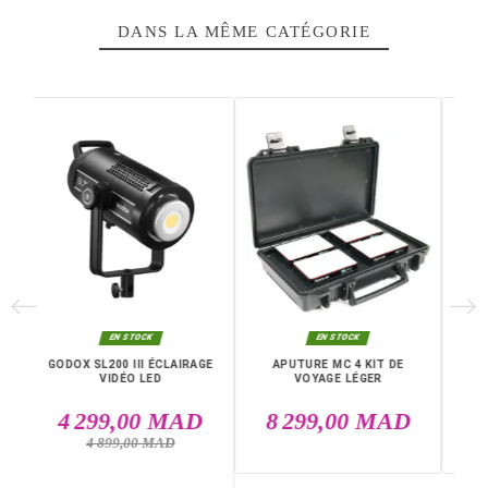
Fiche technique
Couleur
Noir
Connecteur(s)
Bluetooth
Puissance
5 W
Batterie
2600 mAh
Garantie
12 Mois
RGB
Oui
Références spécifiques
EAN13
6971842180806