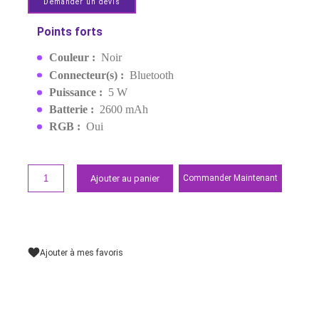
APUTURE MC 12 KIT DE
PRODUCTION LUMIÈRE
EAN:
6971842180806
Derniers articles en stock
23 799,00 MAD
Demander un devis
Points forts
Couleur :
Noir
Connecteur(s) :
Bluetooth
Puissance :
5 W
Batterie :
2600 mAh
RGB :
Oui