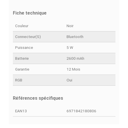
Simulations de Finance
Découvrez nos of
4 MOIS
6 MOIS
9 MOIS
12 MOIS
18 MOI
6115
4121
2793
2129
1466
MAD/Mois
MAD/Mois
MAD/Mois
MAD/Mois
MAD/Moi
DÉTAILS DU PRODUIT
COMPARAISON RAPIDE
FACEBOOK COMMENTS