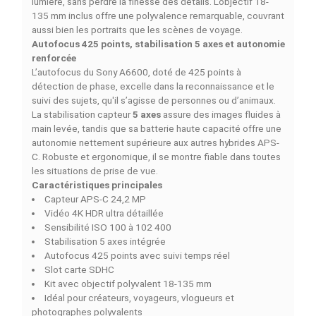
Le
Sony Alpha 6600
, proposé ici avec l’objectif polyval
18-135 mm
,
est un hybride APS-C puissant conçu pour 
créateurs exigeants. Compact mais performant, il offre 
excellente qualité d’image, une autonomie exceptionne
et une mise au point parmi les plus rapides de sa catégo
Sony Alpha 6600 – La performance hybride pour
créateurs ambitieux
Le Sony A6600 se distingue par sa fiabilité et son effica
en photo comme en vidéo. Conçu pour répondre aux
besoins des photographes et vidéastes modernes, il
combine une stabilisation intégrée, un autofocus ultra-
réactif et une ergonomie pensée pour un usage
professionnel, même dans un format compact.
Capteur APS-C 24,2 MP et vidéo 4K HDR
Avec son capteur APS-C de
24,2 mégapixels
, l’Alpha 
produit des images détaillées, nettes et riches en coule
En vidéo, il propose un enregistrement
4K HDR
d’une
grande précision, idéal pour la création de contenu, les
courts-métrages ou le vlogging avancé. Sa large plage 