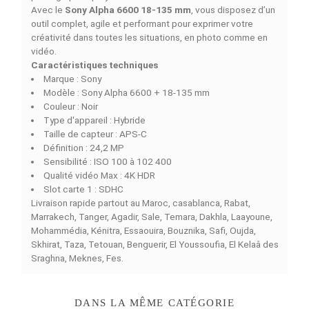
jusqu’à 102 400 permet de photographier même en bas
lumière, sans perdre la finesse des détails. L’objectif 18-
135 mm inclus offre une polyvalence remarquable, couv
aussi bien les portraits que les scènes de voyage.
Autofocus 425 points, stabilisation 5 axes et auton
renforcée
L’autofocus du Sony A6600, doté de 425 points à
détection de phase, excelle dans la reconnaissance et 
suivi des sujets, qu'il s’agisse de personnes ou d’animau
La stabilisation capteur
5 axes
assure des images fluide
main levée, tandis que sa batterie haute capacité offre 
autonomie nettement supérieure aux autres hybrides A
C. Robuste et ergonomique, il se montre fiable dans tou
les situations de prise de vue.
Caractéristiques principales
Capteur APS-C 24,2 MP
Vidéo 4K HDR ultra détaillée
Sensibilité ISO 100 à 102 400
Stabilisation 5 axes intégrée