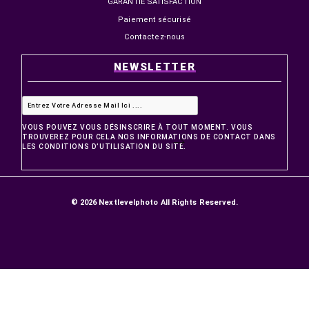


EN STOCK
HORS STOCK
SONY ALPHA 7 IV (ILCE-7M4)
NIKON ZR + SMALLRIG CAG
PROTEGE 5647 + SANDIS
256GB CFEXPRESS TYPE 
21 999,00 MAD
24 999,00 MA
27 599,00 MAD
28 199,00 MAD