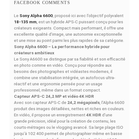
Simulations de Finance
Découvrez nos of
4 MOIS
6 MOIS
9 MOIS
12 MOIS
18 MOI
6141
4139
2805
2138
1473
MAD/Mois
MAD/Mois
MAD/Mois
MAD/Mois
MAD/Moi
DESCRIPTION
DÉTAILS DU PRODUIT
COMPARAISON RAPIDE
FACEBOOK COMMENTS