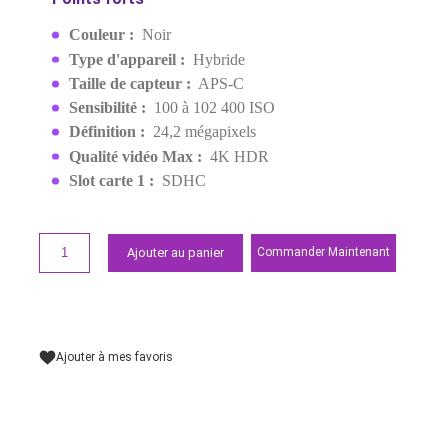
EAN:
4548736108653
Sur commande : livraison 2-3 jours
23 899,00 MAD
Demander un devis
Points forts
Couleur :
Noir
Type d'appareil :
Hybride
Taille de capteur :
APS-C
Sensibilité :
100 à 102 400 ISO
Définition :
24,2 mégapixels
Qualité vidéo Max :
4K HDR