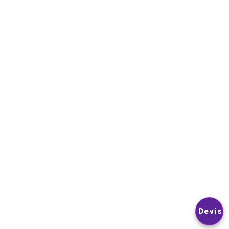
NEWSLETTER
VOUS POUVEZ VOUS DÉSINSCRIRE À TOUT MOMENT. VOUS
TROUVEREZ POUR CELA NOS INFORMATIONS DE CONTACT D
LES CONDITIONS D’UTILISATION DU SITE.
© 2026
Nextlevelphoto
All Rights Reserved.