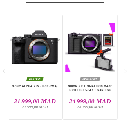
Autofocus 425 points avec suivi temps réel
Slot carte SDHC
Kit avec objectif polyvalent 18-135 mm
Idéal pour créateurs, voyageurs, vlogueurs et
photographes polyvalents
Avec le
Sony Alpha 6600 18-135 mm
, vous disposez d
outil complet, agile et performant pour exprimer votre
créativité dans toutes les situations, en photo comme 
vidéo.
Caractéristiques techniques
Marque : Sony
Modèle : Sony Alpha 6600 + 18-135 mm
Couleur : Noir
Type d'appareil : Hybride
Taille de capteur : APS-C
Définition : 24,2 MP
Sensibilité : ISO 100 à 102 400
Qualité vidéo Max : 4K HDR
Slot carte 1 : SDHC