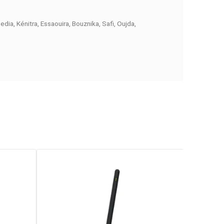
ge fiable et durable.
Avec son puissance de
95Wh (6600mAh)
 et ergonomique.
Conçue avec une compatibilité étendue avec l
o),
vous pouvez profiter de votre lumière sans interruption.
Sa
re, ce qui facilite votre créativité.
Sa recharge
rapide via US
nt de rester concentré sur votre créativité.
la, Laayoune, Mohammedia, Kénitra, Essaouira, Bouznika, Safi, O