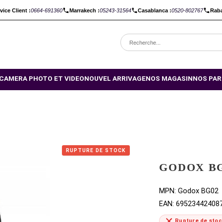
C :
Service Client :
0664-691360
Marrakech :
05243-31564
Casabl
OMOTIONS
CAMERA PHOTO ET VIDEO
NOUVEL ARRIVAGE
NO
RUPTURE DE STOCK