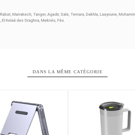
es producteurs de contenu qui ont besoin de puissance de rechan
otre matériel pendant de longues heures, tout en étant compact
, FH50R/Bi)
et
AD (AD200, AD200Pro, AD200ProII, AD300Pr
usqu'à
160
degrés facilite le positionnement précis de votre lumiè
e
batterie
aident à faciliter votre usage quotidien, vous permetta
t AD
 à 160°
Casablanca, Rabat, Marrakech, Tanger, Agadir, Sale, Temara, Dakh
l Youssoufia, El Kelaâ des Sraghna, Meknès, Fès.