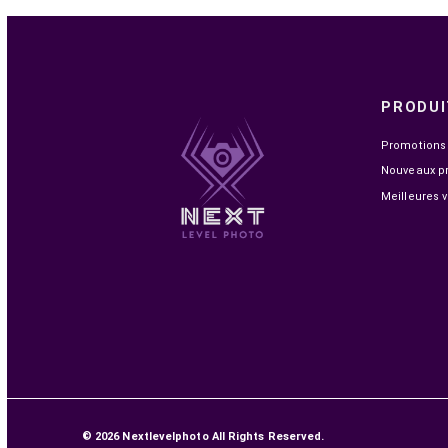
EN STOCK
FEELWORLD F5 4K MONITEUR 5"
949,00 MAD
1 799,00 MAD