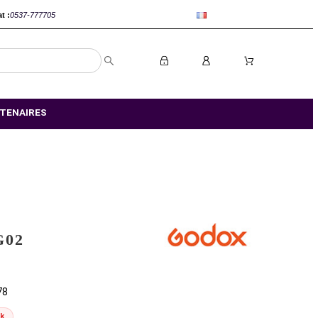
anca :
0520-802767
Rabat :
0537-777705
S MAGASIN
NOS PARTENAIRES
GODOX BG02