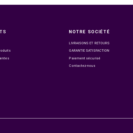
GOUI TUMB
EN STOCK
UGREEN SUPPORT MOBILE ADJUSTABLE (80708)
179,00 MAD