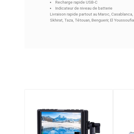
La
GODOX BG02
est idéale pour l
vous pouvez continuer à utiliser v
séries Knowled
(ML100R, ML100Bi
poignée portable avec inclinaison j
et son bouton indiquant le niveau d
Caractéristiques principales :
Capacité : 95 Wh / 6600 mAh
Compatibilité : séries Knowled e
Poignée ergonomique inclinable
Recharge rapide USB-C
Indicateur de niveau de batterie
Livraison rapide partout au Maroc, 
Skhirat, Taza, Tétouan, Benguerir, E