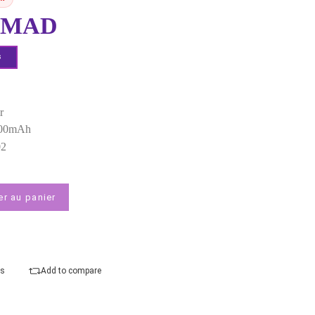
MPN:
Godox BG02
EAN:
6952344240878
Rupture de stock
1 249,00 MAD
Demander un devis
Points forts
Couleur :
Noir
Capacité :
6600mAh
Modèle :
BG02
Ajouter au panier