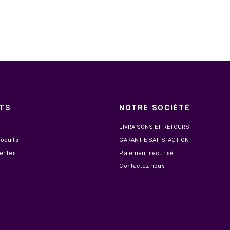

GOUI TUMB
EN STOCK
UGREEN SUPPORT MOBILE ADJUSTABLE (80708)
179,00 MAD