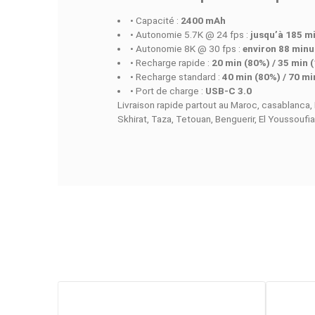
Elle s’intègre parfaitement dans un
Caractéristiques princ
Capacité 2400 mAh
Jusqu’à 185 min d’enregistreme
≈ 88 min d’enregistrement en 8
Recharge rapide 80 % en 20 min
Recharge standard 80 % en 40 m
Port USB-C 3.0
Idéale pour longs tournages haut
Format compact et léger
Caractéristiques tech
• Capacité :
2400 mAh
• Autonomie 5.7K @ 24 fps :
jus
• Autonomie 8K @ 30 fps :
envir
• Recharge rapide :
20 min (80%)
• Recharge standard :
40 min (8