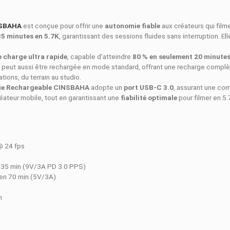
ON
DÉTAILS DU PRODUIT
COMPARAISO
geable CINSBAHA
est conçue pour offrir une
autonomie fiable
er jusqu’à
185 minutes en 5.7K
, garantissant des sessions fluid
 tournage.
système de charge ultra rapide
, capable d’atteindre
80 % en 
lexibilité, elle peut aussi être rechargée en mode standard, off
s les situations, du terrain au studio.
 X5 Batterie Rechargeable CINSBAHA
adopte un
port USB-C