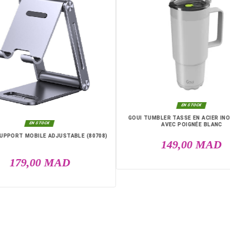
casablanca, Rabat, Marrakech, Tanger, Agadir, Sale, Temara, Dakh
l Youssoufia, El Kelaâ des Sraghna, Meknes, Fes.
DANS LA MÊME CATÉGO