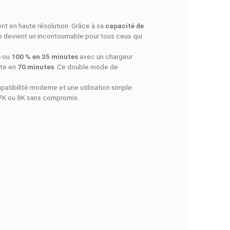
N RAPIDE
FACEBOOK COMMENTS
aux créateurs qui filment en haute résolution. Grâce à sa
capaci
es sans interruption. Elle devient un incontournable pour tous ce
seulement 20 minutes
ou
100 % en 35 minutes
avec un charge
rant une recharge complète en
70 minutes
. Ce double mode de
 3.0
, assurant une compatibilité moderne et une utilisation simp