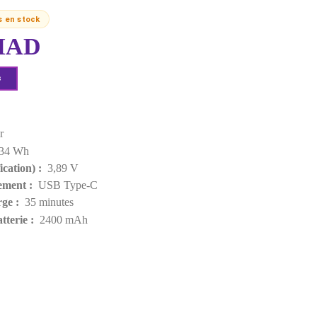
MPN:
CINSBAHA
EAN:
6977644760116
Derniers articles en stock
699,00 MAD
Demander un devis
Points forts
Couleur :
Noir
Puissance :
9,34 Wh
Tension (certification) :
3,89 V
Port de chargement :
USB Type-C
Temps de charge :
35 minutes
Capacité de batterie :
2400 mAh