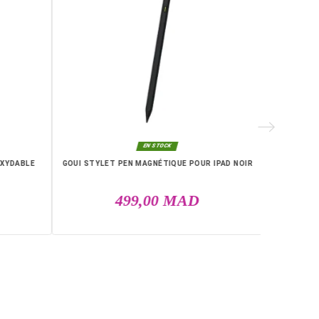
la, Laayoune, Mohammédia, Kénitra, Essaouira, Bouznika, Safi, O
RIE