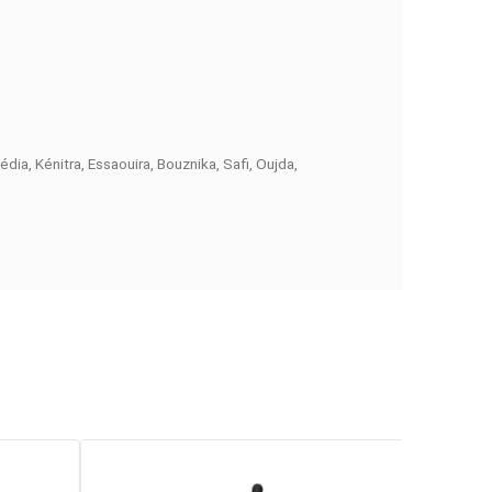
timale
pour filmer en 5.7K ou 8K sans compromis.