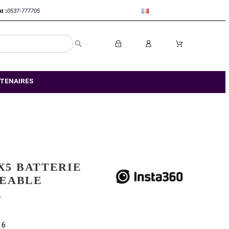
anca :
0520-802767
Rabat :
0537-777705
S MAGASIN
NOS PARTENAIRES
INSTA360 X5 BATTERIE
RECHARGEABLE
CINSBAHA