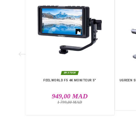
• Port de charge :
USB-C 3.0
Livraison rapide partout au Maroc, 
Skhirat, Taza, Tetouan, Benguerir, E
RA SONY