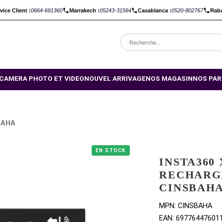
C :
Service Client :
0664-691360
Marrakech :
05243-31564
Casabl
OMOTIONS
CAMERA PHOTO ET VIDEO
NOUVEL ARRIVAGE
NO
BLE CINSBAHA
EN STOCK