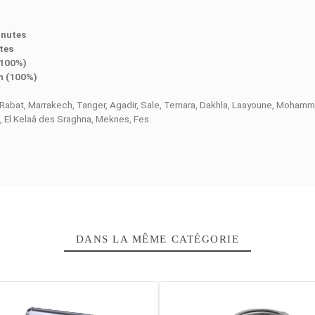
 setup de créateur mobile, tout en garantissant une
fiabilité op
ipales
nt en 5.7K @ 24 fps
K @ 30 fps
 / 100 % en 35 min (9V/3A PD 3.0 PPS)
in / 100 % en 70 min (5V/3A)
e résolution
niques
qu’à 185 minutes
on 88 minutes
 / 35 min (100%)
0%) / 70 min (100%)