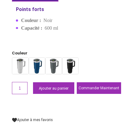
POIGNÉE NOIR
EAN:
6285924001713
Derniers articles en stock
149,00 MAD
Demander un devis
Points forts
Couleur :
Noir
Capacité :
600 ml
Couleur