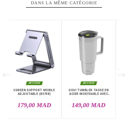
6 heures. Avec une contenance de 600 ml, il est idéal p
l'emporter partout où vous allez. Un aspect noir élégant
combine bien avec n'importe quel style, alors que le
support ergonomique fournit une prise de main conforta
et sûre. Pratique et robuste, elle est résistante aux usur
et aux changements de température.
Caractéristiques principales :
Noir
600 ml
6h chaud
6h froid
Acier inoxydable
Poignée ergonomique
Livraison rapide partout au Maroc, casablanca, Rabat,
Marrakech, Tanger, Agadir, Sale, Temara, Dakhla, Laayou
Mohammédia, Kénitra, Essaouira, Bouznika, Safi, Oujda,
Skhirat, Taza, Tetouan, Benguerir, El Youssoufia, El Kelaâ
Sraghna, Meknes, Fes.