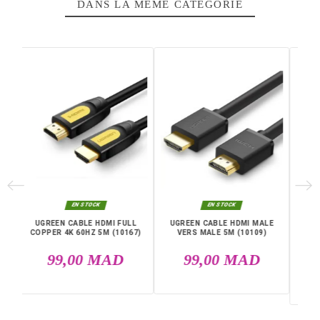
de la synchronisation de vos fichiers, photos et vidéos.
plus, étant donné sa longueur de 1 mètre, ce câble est i
pour l'utilisation sur votre lieu de travail, chez vous ou en
déplacement.
Caractéristiques principales :
Longueur : 1 m
Connecteur A : USB mâle
Connecteur B : USB-C mâle
Débit : jusqu’à 480 Mo/s
Intensité : 3A
Couleur : gris
Livraison rapide partout au Maroc, casablanca, Rabat,
Marrakech, Tanger, Agadir, Sale, Temara, Dakhla, Laayou
Mohammédia, Kénitra, Essaouira, Bouznika, Safi, Oujda,
Skhirat, Taza, Tetouan, Benguerir, El Youssoufia, El Kelaâ