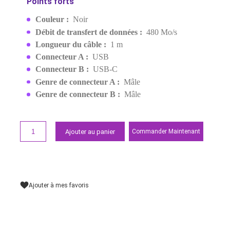
USB-C 3A 1M (60126)
MPN:
60126
EAN:
6957303861262
59,00 MAD
Demander un devis
Points forts
Couleur :
Noir
Débit de transfert de données :
480 Mo/s
Longueur du câble :
1 m
Connecteur A :
USB
Connecteur B :
USB-C
Genre de connecteur A :
Mâle