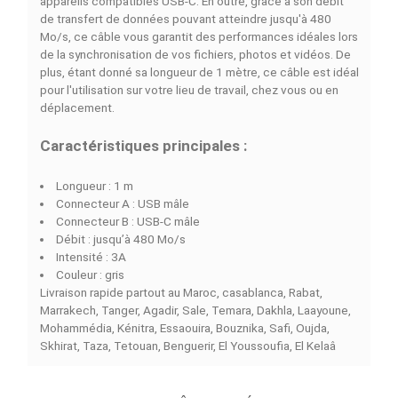
DESCRIPTION
DÉTAILS DU PRODUIT
COMPARAISON RAPIDE
FACEBOOK COMMENTS
Le Câble
UGREEN USB-A vers USB-C 3A 1m (60126)
e
un produit qui garantit une utilisation optimale pour le
chargement et la synchronisation des appareils
compatibles
USB-C
. Ainsi, avec un courant de 3A, ce c
permet de charger rapidement et efficacement vos
appareils compatibles USB-C. En outre, grâce à son débi
de transfert de données pouvant atteindre jusqu'à 480
Mo/s, ce câble vous garantit des performances idéales 