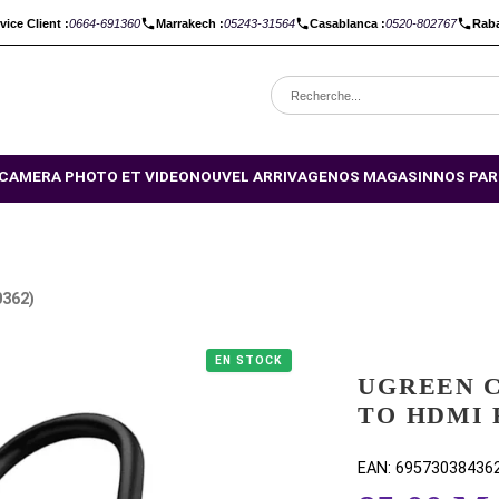
C :
Service Client :
0664-691360
Marrakech :
05243-31564
Casabl
OMOTIONS
CAMERA PHOTO ET VIDEO
NOUVEL ARRIVAGE
NO
MALE (40362)
EN STOCK