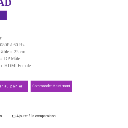
EAN:
6957303843626
85,00 MAD
Demander un devis
Points forts
Couleur :
Noir
Résolution :
1080P à 60 Hz
Longueur du câble :
25 cm
Connecteur A :
DP Mâle
Connecteur B :
HDMI Female
Ajouter au panier
Commander Maintenant