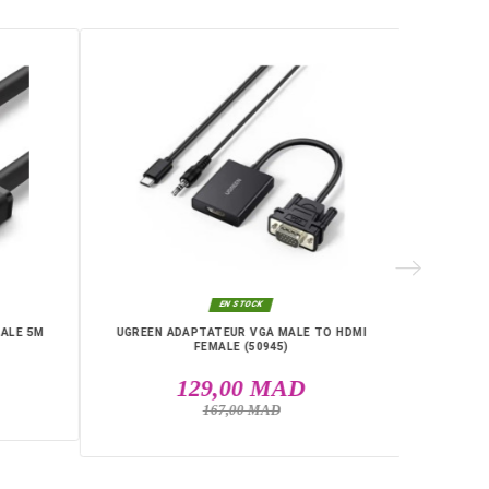
626
RIE