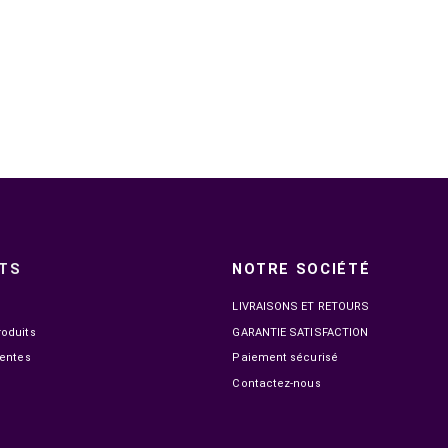

EN STOCK
UGREEN CABLE HDMI FULL COPPER 4K 60HZ 5M
UGREEN C
(10167)
99,00 MAD