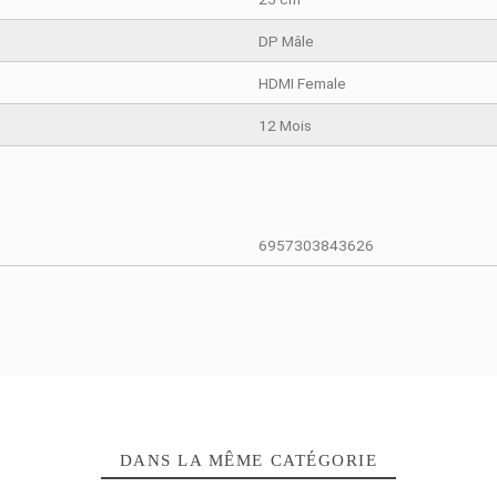
Noir
1080P à 60 
25 cm
DP Mâle
HDMI Female
12 Mois