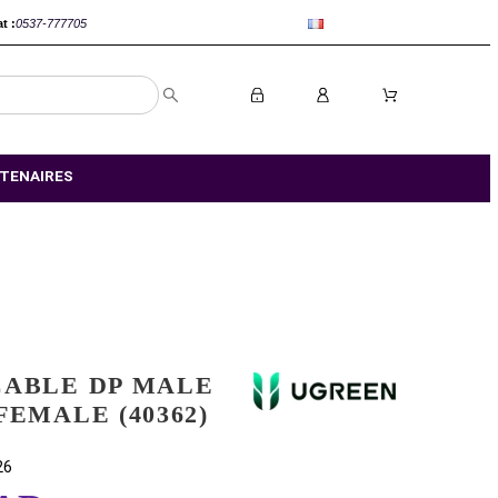
anca :
0520-802767
Rabat :
0537-777705
S MAGASIN
NOS PARTENAIRES
UGREEN CABLE DP MALE
TO HDMI FEMALE (40362)