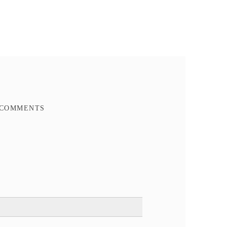
Ajouter à mes favoris
Ajouter à la comparaison
FACEBOOK COMMENTS