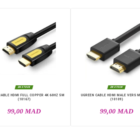
6957303843
DANS LA MÊME CATÉGO