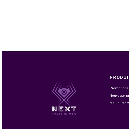

EN STOCK
UGREEN CABLE HDMI 2.1 MALE VERS MALE 3M
(80404)
149,00 MAD