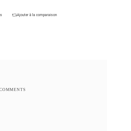
Caractéristique spéciale :
Haute Vitesse
Ajouter au panier
Commander Maintenant
Ajouter à mes favoris
Ajouter à la comparaison