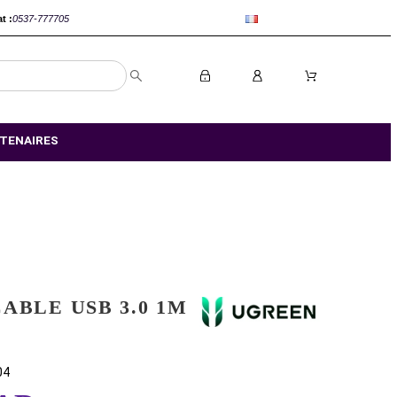
anca :
0520-802767
Rabat :
0537-777705
S MAGASIN
NOS PARTENAIRES
UGREEN CABLE USB 3.0 1M
(10370)