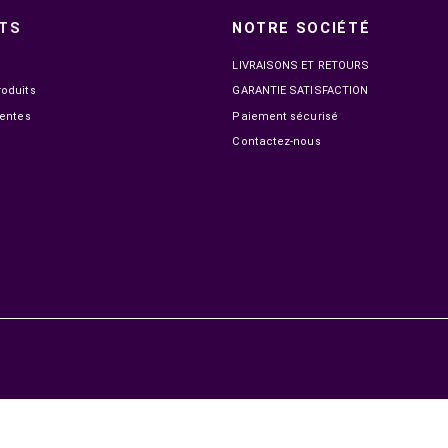
UGREEN CABLE HDMI FULL COPPER 4K 60HZ 5M
UGREEN C
(10167)
99,00 MAD