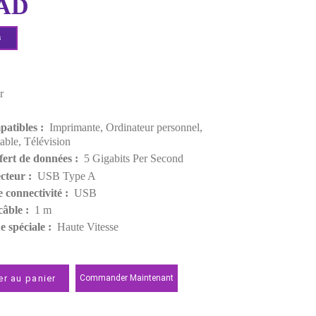
EAN:
6957303813704
46,00 MAD
Demander un devis
Points forts
Couleur :
Noir
Poids :
59 g
Appareils compatibles :
Imprimante, Ordinateur pers
Ordinateur portable, Télévision
Débit de transfert de données :
5 Gigabits Per Seco
Type de connecteur :
USB Type A
Technologie de connectivité :
USB
Longueur du câble :
1 m