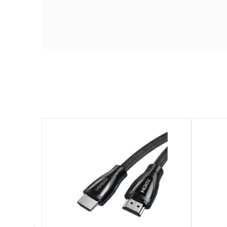
Technologie De Connectivité
Longueur Du Câble
Caractéristique Spéciale
Garantie
Références spécifiques
EAN13