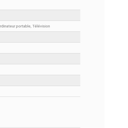
FACEBOOK COMMENTS
rdinateur personnel, Ordinateur portable, Télévision
er Second