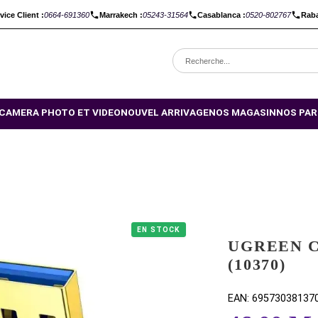
C :
Service Client :
0664-691360
Marrakech :
05243-31564
Casabl
OMOTIONS
CAMERA PHOTO ET VIDEO
NOUVEL ARRIVAGE
NO
EN STOCK