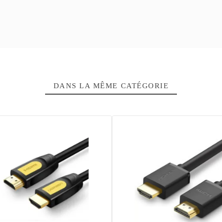
USB
1 m
Haute Vitess
12 Mois
6957303813