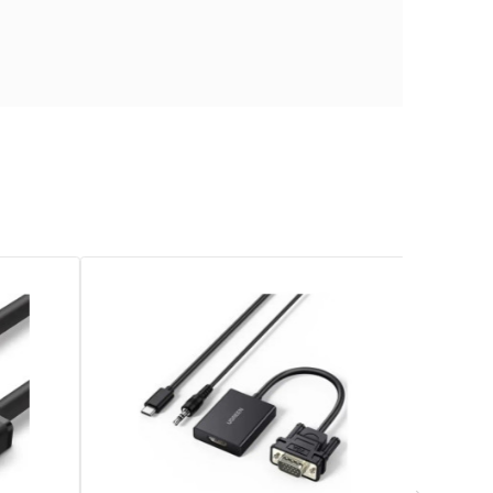
e
704