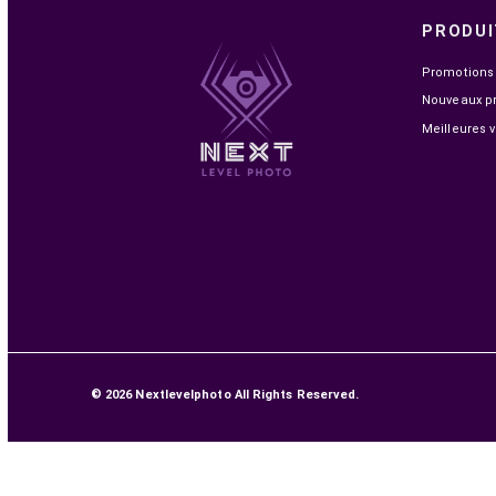
UGREEN CABLE HDMI 2.1 MALE VERS MALE 3M
(80404)
149,00 MAD