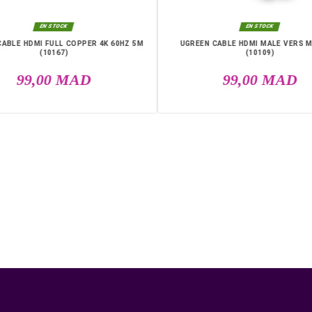
DANS LA MÊME CATÉGO

EN STOCK