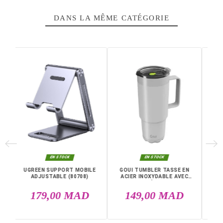
FACEBOOK COMMENTS
Fiche technique
Dimensions (L X H X P)
86 x 86 x 54 mm
Garantie
12 Mois
Références spécifiques
EAN13
4547410364859
DANS LA MÊME CATÉGORIE