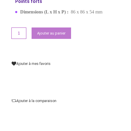
EAN:
4547410364859
Rupture de stock
129,00 MAD
Demander un devis
Points forts
Dimensions (L x H x P) :
86 x 86 x 54 mm
Ajouter au panier