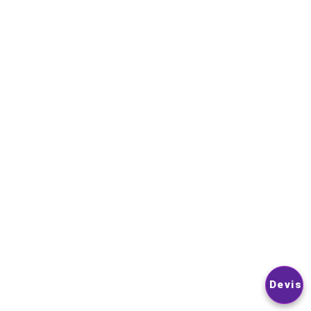
NEWSLETTER
VOUS POUVEZ VOUS DÉSINSCRIRE À TOUT MOMENT. VOUS
TROUVEREZ POUR CELA NOS INFORMATIONS DE CONTACT D
LES CONDITIONS D’UTILISATION DU SITE.
© 2026
Nextlevelphoto
All Rights Reserved.