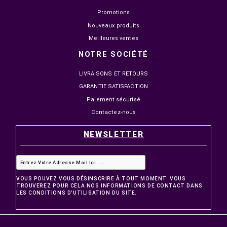


EN STOCK
EN STOCK
UR
UGREEN SUPPORT MOBILE
GOUI TUMBLER TASSE EN
ADJUSTABLE (80708)
ACIER INOXYDABLE AVEC
POIGNÉE BLANC
179,00 MAD
149,00 MAD