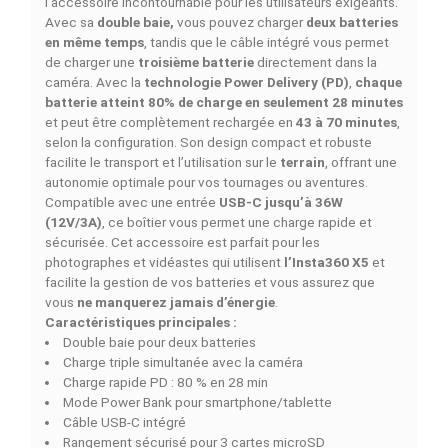
Ajouter à la comparaison
DESCRIPTION
DÉTAILS DU PRODUIT
COMPARAISON RAPIDE
FACEBOOK COMMENTS
Le
INSTA360 X5 Boîtier de Charge Rapide Utilitaire
e
l’accessoire incontournable pour les utilisateurs exigean
Avec sa
double baie,
vous pouvez charger
deux batter
en même temps
, tandis que le câble intégré vous perm