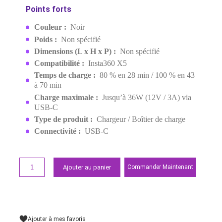
MPN:
CINSBAHM
EAN:
6977644761120
Derniers articles en stock
879,00 MAD
Demander un devis
Points forts
Couleur :
Noir
Poids :
Non spécifié
Dimensions (L x H x P) :
Non spécifié
Compatibilité :
Insta360 X5
Temps de charge :
80 % en 28 min / 100 % en 
à 70 min