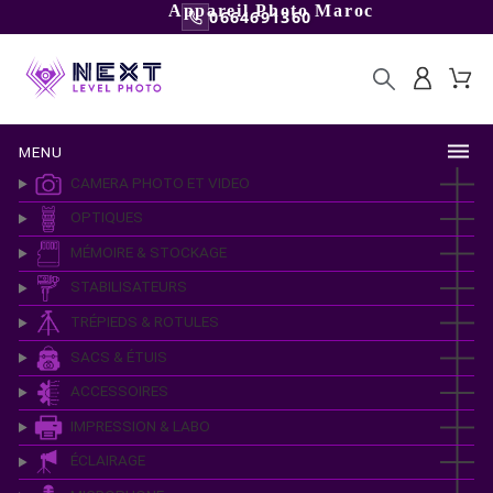
Appareil Photo Maroc
0664691360
MENU
CAMERA PHOTO ET VIDEO
OPTIQUES
MÉMOIRE & STOCKAGE
STABILISATEURS
TRÉPIEDS & ROTULES
SACS & ÉTUIS
ACCESSOIRES