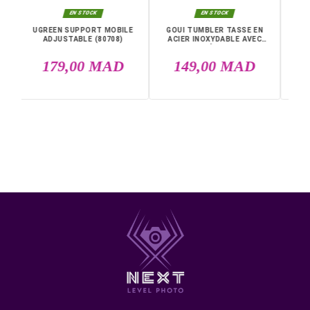
Références spécifiques
EAN13
4905524995954
DANS LA MÊME CATÉGORIE

