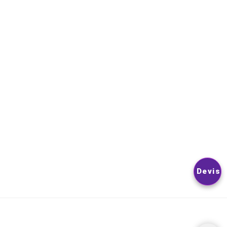
NEWSLETTER
VOUS POUVEZ VOUS DÉSINSCRIRE À TOUT MOMENT. VOUS
TROUVEREZ POUR CELA NOS INFORMATIONS DE CONTACT D
LES CONDITIONS D’UTILISATION DU SITE.
© 2026
Nextlevelphoto
All Rights Reserved.