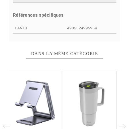
DÉTAILS DU PRODUIT
COMPARAISON RAPIDE
FACEBOOK COMMENTS
Fiche technique
Poids
200 g
Tension (certification)
8.4 V
Batterie
3410 mAh
Garantie
12 Mois