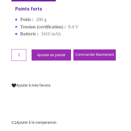
(NP-FV100A)
EAN:
4905524995954
Sur commande : livraison 2-3 jours
2 499,00 MAD
Demander un devis
Points forts
Poids :
200 g
Tension (certification) :
8.4 V
Batterie :
3410 mAh